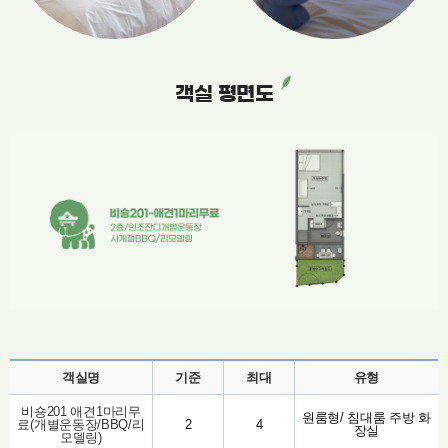
객실 평면도
객실명
기준
최대
유형
비숑201 애견1마리무
원룸형/ 침대룸 주방 화
료(개별운동장/BBQ/리
2
4
장실
모델링)