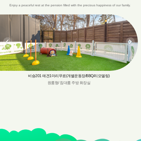
Enjoy a peaceful rest at the pension filled with the precious happiness of our family.
비숑201 애견1마리무료(개별운동장/BBQ/리모델링)
원룸형/ 침대룸 주방 화장실