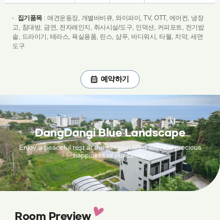
집기품목
: 애견운동장, 개별바비큐, 와이파이, TV, OTT, 에어컨, 냉장
고, 침대방, 금연, 전자레인지, 취사시설/도구, 인덕션, 커피포트, 전기밥
솥, 드라이기, 테라스, 욕실용품, 린스, 샴푸, 바디워시, 타월, 치약, 세면
도구
예약하기
예약하기
DangDangi Blue Landscape
Enjoy a peaceful rest at the pension filled with the precious
happiness of our family.
Room
Preview