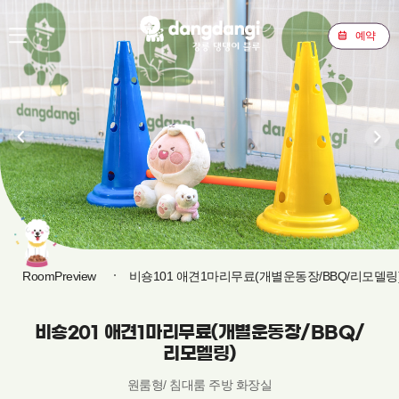
예약
RoomPreview
비숑101 애견1마리무료(개별운동장/BBQ/리모델링
비숑201 애견1마리무료(개별운동장/BBQ/
리모델링)
원룸형/ 침대룸 주방 화장실