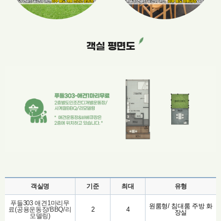
객실 평면도
객실명
기준
최대
유형
푸들303 애견1마리무
원룸형/ 침대룸 주방 화
료(공용운동장/BBQ/리
2
4
장실
모델링)