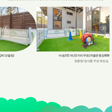
비숑202 애견1마리무료(개별운동장/BBQ/리모델링)
원룸형/ 침대룸 주방 화장실