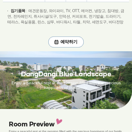
집기품목
: 애견운동장, 와이파이, TV, OTT, 에어컨, 냉장고, 침대방, 금
연, 전자레인지, 취사시설/도구, 인덕션, 커피포트, 전기밥솥, 드라이기,
테라스, 욕실용품, 린스, 샴푸, 바디워시, 타월, 치약, 세면도구, 바다전망
예약하기
예약하기
DangDangi Blue Landscape
Enjoy a peaceful rest at the pension filled with the precious
happiness of our family.
Room
Preview
Enjoy a peaceful rest at the pension filled with the precious happiness of our family.