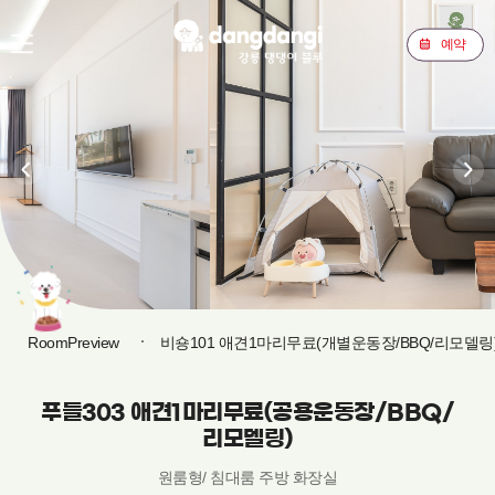
예약
RoomPreview
비숑101 애견1마리무료(개별운동장/BBQ/리모델링
푸들303 애견1마리무료(공용운동장/BBQ/
리모델링)
원룸형/ 침대룸 주방 화장실